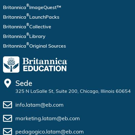
®
Britannica
ImageQuest™
®
Britannica
LaunchPacks
®
Britannica
Collective
®
Britannica
Library
®
Britannica
Original Sources
Sede
325 N LaSalle St, Suite 200, Chicago, Illinois 60654
info.latam@eb.com
marketing.latam@eb.com
pedagogico.latam@eb.com