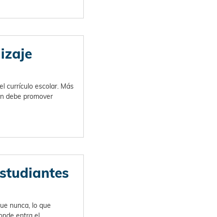
izaje
l currículo escolar. Más
ión debe promover
estudiantes
ue nunca, lo que
onde entra el