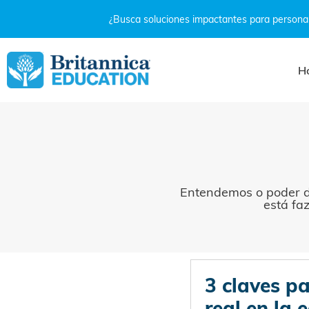
¿Busca soluciones impactantes para personal
H
Entendemos o poder d
está fa
3 claves pa
real en la 