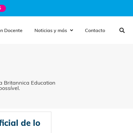
S
ón Docente
Noticias y más
Contacto
 Britannica Education
ossível.
icial de lo