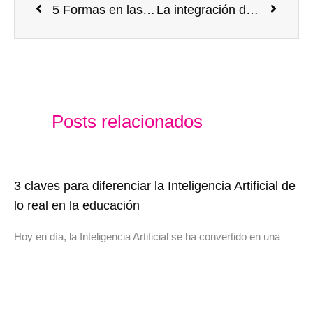
5 Formas en las que Misión: Aprender! Ayuda a ahorrar tiempo al planear lecciones
La integración del STEAM en tu institución y cómo Misión: ¡Aprender! ayuda a lograr estos objetivos
Posts relacionados​
3 claves para diferenciar la Inteligencia Artificial de
lo real en la educación
Hoy en día, la Inteligencia Artificial se ha convertido en una
herramienta cotidiana: desde asistentes de texto hasta
generadores de imágenes y plataformas que responden