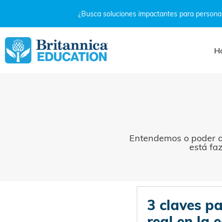
¿Busca soluciones impactantes para personal
H
Entendemos o poder d
está fa
3 claves pa
real en la 