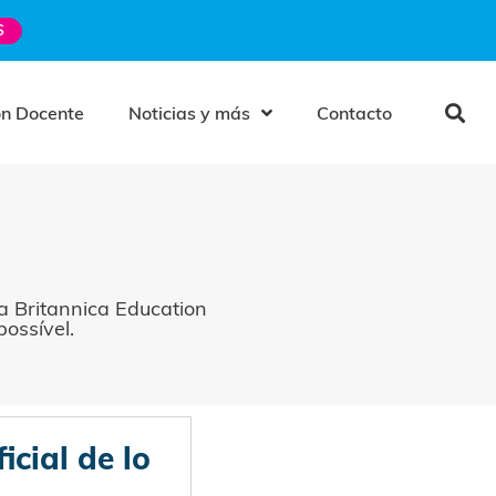
S
ón Docente
Noticias y más
Contacto
 Britannica Education
ossível.
icial de lo