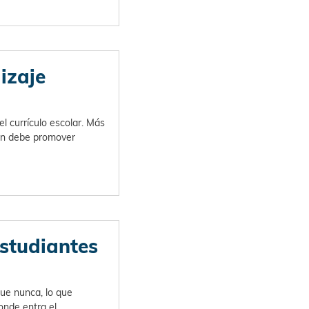
izaje
l currículo escolar. Más
ión debe promover
estudiantes
ue nunca, lo que
onde entra el